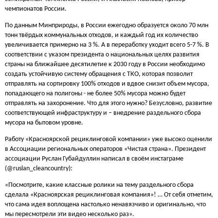
чемпионатов России.
По данным Минприроды, в России ежегодно образуется около 70 млн
тонн твёрдых коммунальных отходов, и каждый год их количество
увеличивается примерно на 3 %. А в переработку уходит всего 5-7 %. В
соответствии с указом президента о национальных целях развития
страны на ближайшее десятилетие к 2030 году в России необходимо
создать устойчивую систему обращения с ТКО, которая позволит
отправлять на сортировку 100% отходов и вдвое снизит объем мусора,
попадающего на полигоны - не более 50% мусора можно будет
отправлять на захоронение. Что для этого нужно? Безусловно, развитие
соответствующей инфраструктуру и – внедрение раздельного сбора
мусора на бытовом уровне.
Работу «Красноярской рециклинговой компании» уже высоко оценили
в Ассоциации региональных операторов «Чистая страна». Президент
ассоциации Руслан Губайдуллин написал в своём инстаграме
(@ruslan_cleancountry):
«Посмотрите, какие классные ролики на тему раздельного сбора
сделала «Красноярская рециклинговая компания»! … От себя отметим,
что сама идея воплощена настолько ненавязчиво и оригинально, что
мы пересмотрели эти видео несколько раз».